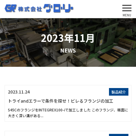
'Skip'
MENU
2023年11月
NEWS
2023.11.24
製品紹介
トライandエラーで条件を探せ！ビレるフランジの加工
S45CのフランジをINTEGREX100-iで加工しました このフランジ、端面に
大きく深い溝がある...