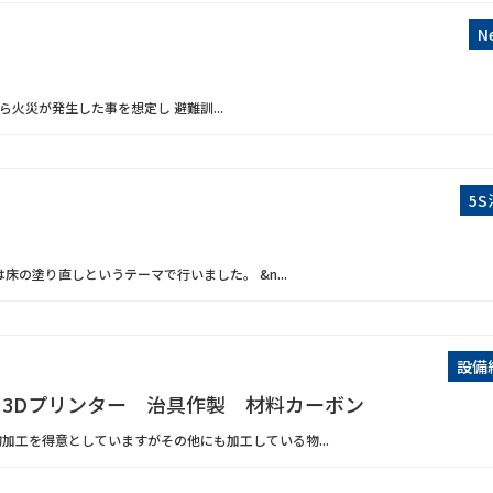
N
火災が発生した事を想定し 避難訓...
5
床の塗り直しというテーマで行いました。 &n...
設備
 3Dプリンター 治具作製 材料カーボン
加工を得意としていますがその他にも加工している物...