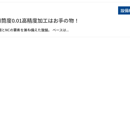
設備
筒度0.01高精度加工はお手の物！
とNCの要素を兼ね備えた旋盤。 ベースは...