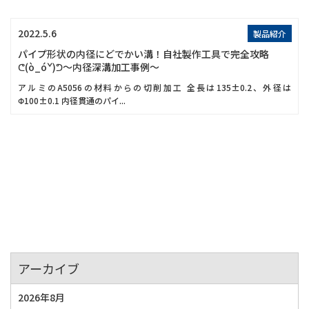
2022.5.6
製品紹介
パイプ形状の内径にどでかい溝！自社製作工具で完全攻略
ᕦ(ò_óˇ)ᕤ～内径深溝加工事例～
アルミのA5056の材料からの切削加工 全長は135±0.2、外径は
Φ100±0.1 内径貫通のパイ...
アーカイブ
2026年8月