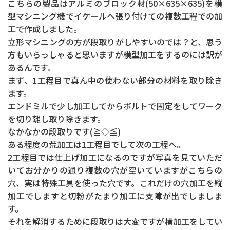
こちらの製品はアルミのブロック材(50×635×635)を横
型マシニング機でイケールへ張り付けての複数工程での加
工で作成しました。
立形マシニングの方が段取りがしやすいのでは？と、思う
方もいらっしゃると思いますが横型加工をするのには訳が
あるんです。
まず、1工程目で真ん中の使わない部分の材料を取り除き
ます。
エンドミルで少し加工してからボルトで固定をしてワーク
を切り離し取り除きます。
なかなかの段取りです(≧◇≦)
ある程度の荒加工は1工程目でして次の工程へ。
2工程目では仕上げ加工になるのですが写真を見ていただ
いてお分かりの通り複数の穴が空いていますがこちらの
穴、実は特殊工具を使った穴です。これだけの穴加工を縦
加工でしますと切粉がたまり加工に支障が出でしましま
す。
それを解消するために段取りは大変ですが横加工をしてい