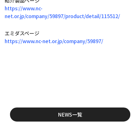
紹介製品ページ
https://www.nc-
net.or.jp/company/59897/product/detail/115512/
エミダスページ
https://www.nc-net.or.jp/company/59897/
NEWS一覧