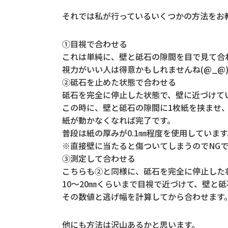
それでは私が行っているいくつかの方法をお教え
①目視で合わせる
これは単純に、壁と砥石の隙間を目で見て合
視力がいい人は得意かもしれませんね(@_@
②砥石を止めた状態で合わせる
砥石を完全に停止した状態で、壁に近づけて
この時に、壁と砥石の隙間に1枚紙を挟ませ
紙が動かなくなれば完了です。
普段は紙の厚みが0.1㎜程度を使用しています
※直接壁に当たると傷ついてしまうのでNG
③測定して合わせる
こちらも②と同様に、砥石を完全に停止した
10～20㎜くらいまで目視で近づけて、壁と
その数値と逃げ幅を計算してから合わせます
他にも方法は沢山あるかと思います。