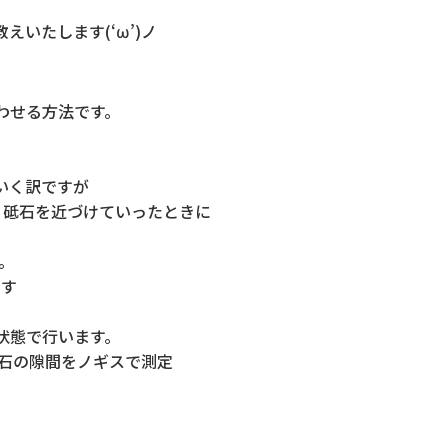
いたします(‘ω’)ノ
わせる方法です。
)
いく訳ですが
、砥石を近づけていったときに
。
です
状態で行います。
砥石の隙間をノギスで測定
。