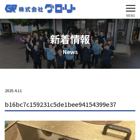
'Skip'
MENU
新着情報
News
2025.4.11
b16bc7c159231c5de1bee94154399e37